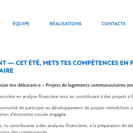
ÉQUIPE
RÉALISATIONS
CONTACTS
T — CET ÉTÉ, METS TES COMPÉTENCES EN 
AIRE
ncier·ère débutant·e – Projets de logements communautaires (em
ncrète en analyse financière tout en contribuant à des projets à f
opportunité de participer au développement de projets immobiliers
ation d’économie sociale engagée.
 tu contribueras à des analyses financières, à la préparation de 
esoins des communautés.