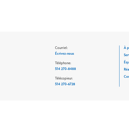
Courriel:
À 
Écrivez-nous
Ser
Éq
Téléphone:
514 270-8488
Réa
Co
Télécopieur:
514 270-6728